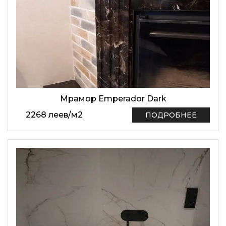
Мрамор Emperador Dark
2268
леев
/
м2
ПОДРОБНЕЕ