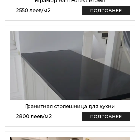
Mрамор Rain Forest Brown
2550
леев
/
м2
ПОДРОБНЕЕ
Гранитная столешница для кухни
2800
леев
/
м2
ПОДРОБНЕЕ