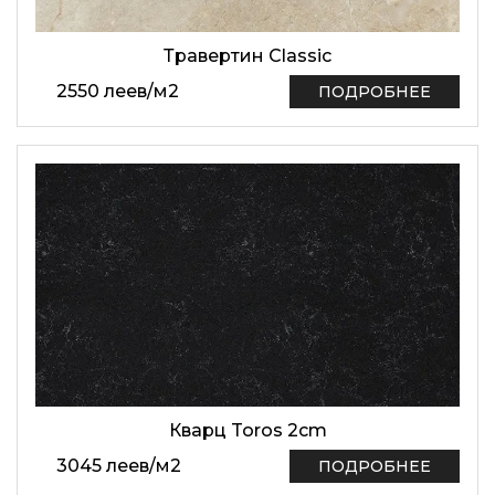
Травертин Classic
2550
леев
/
м2
ПОДРОБНЕЕ
Кварц Toros 2cm
3045
леев
/
м2
ПОДРОБНЕЕ