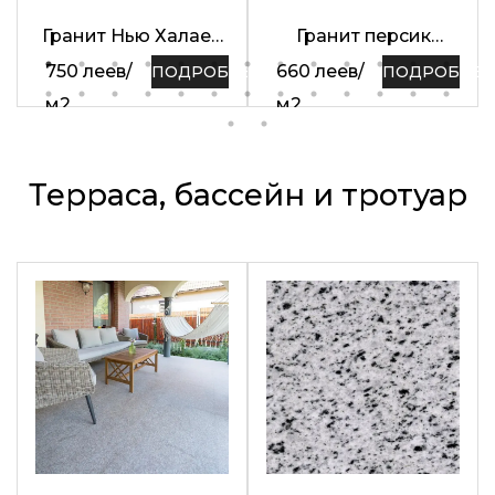
Гранит Нью Халаеб
Гранит персик
термически
Красный
750
леев
/
660
леев
/
ПОДРОБНЕЕ
ПОДРОБНЕЕ
обработанный 60 x
Полированный 60 x
м2
м2
30 x 2 см
30 x 1,2 см
Терраса, бассейн и тротуар