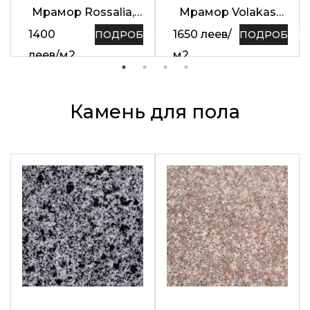
Мрамор Rossalia,
Мрамор Volakas
толщина 2 см
Dark, толщина 2 см
1400
1650
леев
/
НЕЕ
ПОДРОБНЕЕ
ПОДРОБНЕЕ
леев
/
м2
м2
Камень для пола