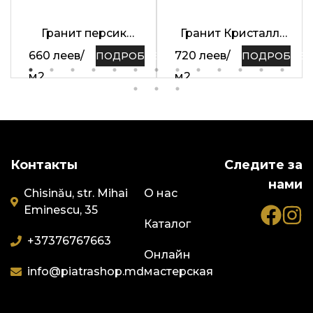
Гранит персик
Гранит Кристалл
Красный 60 x 30 x 1.5
Белый
660
леев
/
720
леев
/
ПОДРОБНЕЕ
ПОДРОБНЕЕ
см
Нескользящий
м2
м2
60х30х2см
Контакты
Следите за
нами
Chisinău, str. Mihai
О нас
Eminescu, 35
Каталог
+373
76767663
Онлайн
info@piatrashop.md
мастерская