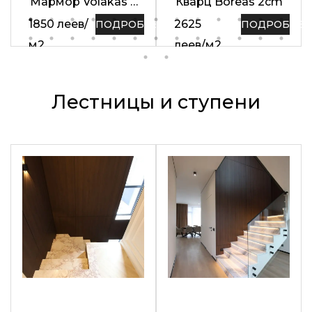
Мармор Volakas 2
Кварц Boreas 2cm
см
1850
леев
/
2625
ПОДРОБНЕЕ
ПОДРОБНЕЕ
м2
леев
/
м2
Лестницы и ступени